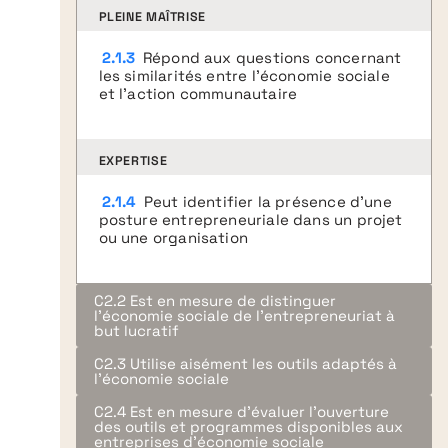
PLEINE MAÎTRISE
2.1.3
Répond aux questions concernant
les similarités entre l’économie sociale
et l’action communautaire
Formes juridiques
Impacts sociaux
Gouvernance
EXPERTISE
Ancrage territorial
Cadre légal
Notions de base concernant
2.1.4
Peut identifier la présence d’une
posture entrepreneuriale dans un projet
certains aspects légaux et
ou une organisation
ﬁscaux propres aux OBNL et aux
coopératives
FONCTIONNEL
2.2.1
Pose des questions précises en lien
FONCTIONNEL
avec le choix du type de gouvernance
démocratique